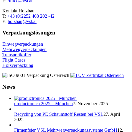
E:
office@vsl.at
Kontakt Holzbau
T:
+43 (0)2252 408 202 -42
E:
holzbau@vsl.at
Verpackungs­lösungen
Einwegverpackungen
Mehrwegverpackungen
Transportkoffer
Flight Cases
Holzverpackung
News
productronica 2025 – München
7. November 2025
Recycling von PE Schaumstoff Resten bei VSL
27. April
2025
Firmenfeier VSL Mehrwegverpackungssysteme GmbH
12.