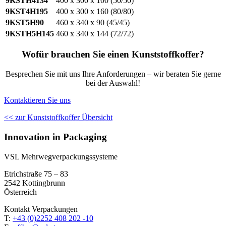
9KSTH4134
400 x 300 x 100 (50/50)
9KST4H195
400 x 300 x 160 (80/80)
9KST5H90
460 x 340 x 90 (45/45)
9KSTH5H145
460 x 340 x 144 (72/72)
Wofür brauchen Sie einen Kunststoffkoffer?
Besprechen Sie mit uns Ihre Anforderungen – wir beraten Sie gerne
bei der Auswahl!
Kontaktieren Sie uns
<< zur Kunststoffkoffer Übersicht
Innovation in Packaging
VSL Mehrweg­verpackungssysteme
Etrichstraße 75 – 83
2542 Kottingbrunn
Österreich
Kontakt Verpackungen
T:
+43 (0)2252 408 202 -10